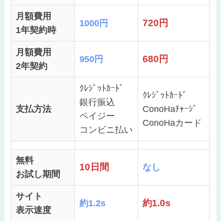
月額費用
720円
1000円
1年契約時
月額費用
680円
950円
2年契約
ｸﾚｼﾞｯﾄｶｰﾄﾞ
ｸﾚｼﾞｯﾄｶｰﾄﾞ
銀行振込
支払方法
ConoHaﾁｬｰｼﾞ
ペイジー
ConoHaカード
コンビニ払い
無料
10日間
なし
お試し期間
サイト
約1.0s
約1.2s
表示速度