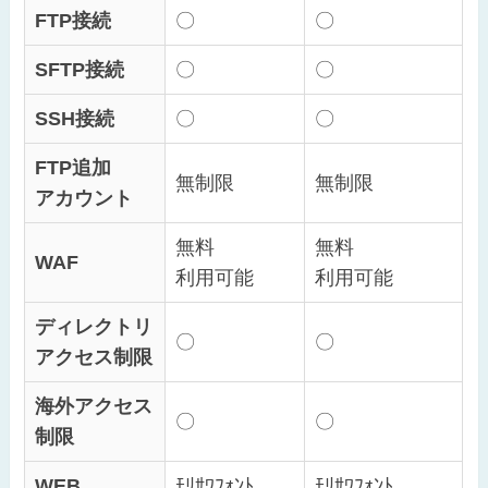
FTP接続
〇
〇
SFTP接続
〇
〇
SSH接続
〇
〇
FTP追加
無制限
無制限
アカウント
無料
無料
WAF
利用可能
利用可能
ディレクトリ
〇
〇
アクセス制限
海外アクセス
〇
〇
制限
WEB
ﾓﾘｻﾜﾌｫﾝﾄ
ﾓﾘｻﾜﾌｫﾝﾄ