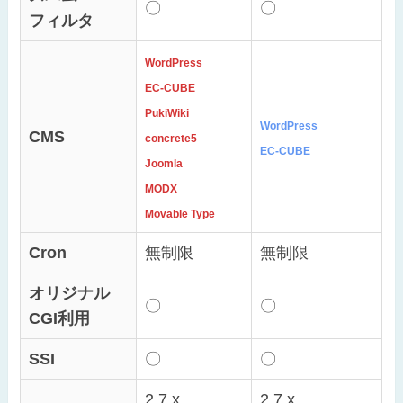
〇
〇
フィルタ
WordPress
EC-CUBE
PukiWiki
WordPress
CMS
concrete5
EC-CUBE
Joomla
MODX
Movable Type
Cron
無制限
無制限
オリジナル
〇
〇
CGI利用
SSI
〇
〇
2.7.x
2.7.x