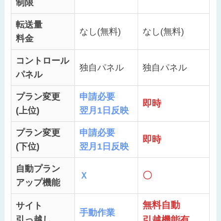
制限
転送量
なし(無料)
なし(無料)
料金
コントロール
独自パネル
独自パネル
パネル
プラン変更
申請必要
即時
(上位)
翌月1日反映
プラン変更
申請必要
即時
(下位)
翌月1日反映
自動プラン
〇
Ｘ
アップ機能
無料自動
サイト
手動作業
引っ越し
引越機能有