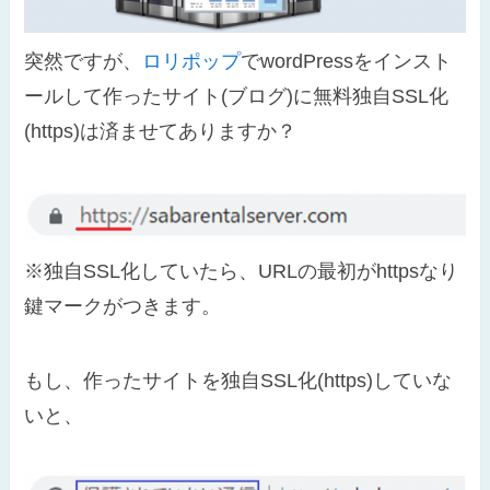
突然ですが、
ロリポップ
でwordPressをインスト
ールして作ったサイト(ブログ)に無料独自SSL化
(https)は済ませてありますか？
※独自SSL化していたら、URLの最初がhttpsなり
鍵マークがつきます。
もし、作ったサイトを独自SSL化(https)していな
いと、