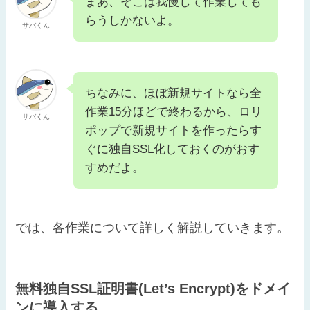
まあ、そこは我慢して作業しても
らうしかないよ。
サバくん
ちなみに、ほぼ新規サイトなら全
作業15分ほどで終わるから、ロリ
サバくん
ポップで新規サイトを作ったらす
ぐに独自SSL化しておくのがおす
すめだよ。
では、各作業について詳しく解説していきます。
無料独自SSL証明書(Let’s Encrypt)をドメイ
ンに導入する