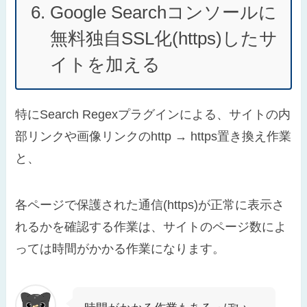
Google Searchコンソールに
無料独自SSL化(https)したサ
イトを加える
特にSearch Regexプラグインによる、サイトの内
部リンクや画像リンクのhttp → https置き換え作業
と、
各ページで保護された通信(https)が正常に表示さ
れるかを確認する作業は、サイトのページ数によ
っては時間がかかる作業になります。