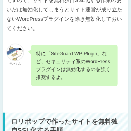
ですので、サイトを無料独自SSL化する作業のあ
いだは無効化してしまうとサイト運営が成り立た
ないWordPressプラグインを除き無効化しておい
てください。
特に「SiteGuard WP Plugin」な
ど、セキュリティ系のWordPress
サバくん
プラグインは無効化するのを強く
推奨するよ。
ロリポップで作ったサイトを無料独
自SSL化する手順