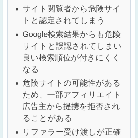
サイト閲覧者から危険サイ
トと認定されてしまう
Google検索結果からも危険
サイトと誤認されてしまい
良い検索順位が付きにくく
なる
危険サイトの可能性がある
ため、一部アフィリエイト
広告主から提携を拒否され
ることがある
リファラー受け渡しが正確