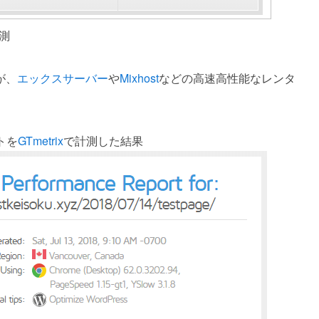
測
が、
エックスサーバー
や
Mixhost
などの高速高性能なレンタ
トを
GTmetrix
で計測した結果