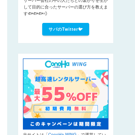
して目的に合ったサーバーの選び方を教えま
す🐟🐟🐟💨
サバのTwitter🐦
当サイトは「
ConoHa WING
」で運営してい