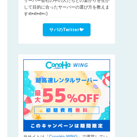
して目的に合ったサーバーの選び方を教えま
す🐟🐟🐟💨
サバのTwitter🐦
当サイトは「
ConoHa WING
」で運営してい