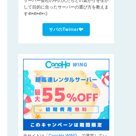
して目的に合ったサーバーの選び方を教えま
す🐟🐟🐟💨
サバのTwitter🐦
当サイトは「
ConoHa WING
」で運営してい