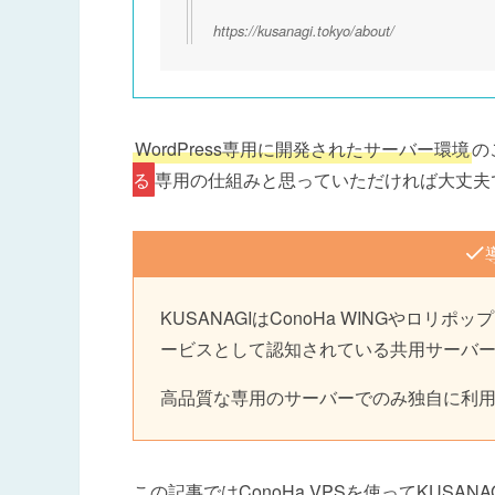
https://kusanagi.tokyo/about/
WordPress専用に開発されたサーバー環境
の
る
専用の仕組みと思っていただければ大丈夫
KUSANAGIはConoHa WINGやロ
ービスとして認知されている共用サーバ
高品質な専用のサーバーでのみ独自に利
この記事ではConoHa VPSを使ってKUSAN