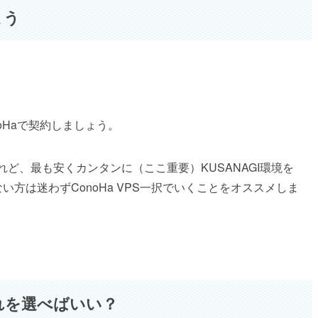
よう
！
noHaで契約しましょう。
あれど、最も安くカンタンに（ここ重要）KUSANAGI環境を
い方は迷わずConoHa VPS一択でいくことをオススメしま
れを選べばいい？