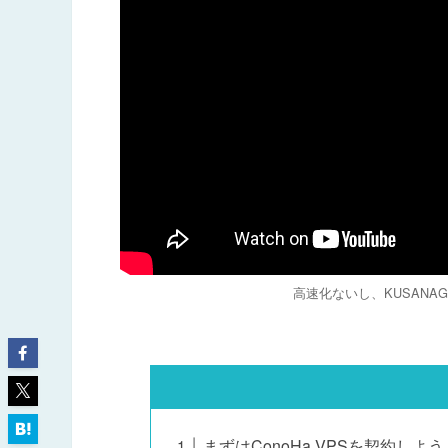
高速化ないし、KUSAN
まずはConoHa VPSを契約しよう