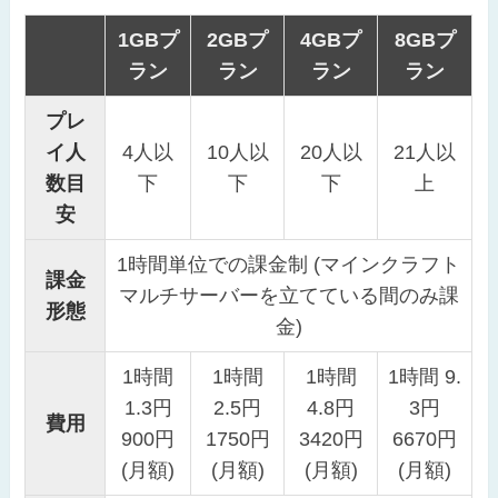
1GBプ
2GBプ
4GBプ
8GBプ
ラン
ラン
ラン
ラン
プレ
イ人
4人以
10人以
20人以
21人以
数目
下
下
下
上
安
1時間単位での課金制 (マインクラフト
課金
マルチサーバーを立てている間のみ課
形態
金)
1時間
1時間
1時間
1時間 9.
1.3円
2.5円
4.8円
3円
費用
900円
1750円
3420円
6670円
(月額)
(月額)
(月額)
(月額)